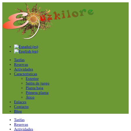
Tarifas
Reservas
Actividades
Caracteristicas
Exterior
Salón de juego
Planta baja
Primera planta
Ático
Enlaces
Contacto
Blog
Tarifas
Reservas
Actividades