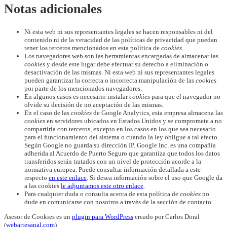
Notas adicionales
Ni esta web ni sus representantes legales se hacen responsables ni del
contenido ni de la veracidad de las políticas de privacidad que puedan
tener los terceros mencionados en esta política de
cookies
.
Los navegadores web son las herramientas encargadas de almacenar las
cookies
y desde este lugar debe efectuar su derecho a eliminación o
desactivación de las mismas. Ni esta web ni sus representantes legales
pueden garantizar la correcta o incorrecta manipulación de las
cookies
por parte de los mencionados navegadores.
En algunos casos es necesario instalar
cookies
para que el navegador no
olvide su decisión de no aceptación de las mismas.
En el caso de las
cookies
de Google Analytics, esta empresa almacena las
cookies
en servidores ubicados en Estados Unidos y se compromete a no
compartirla con terceros, excepto en los casos en los que sea necesario
para el funcionamiento del sistema o cuando la ley obligue a tal efecto.
Según Google no guarda su dirección IP. Google Inc. es una compañía
adherida al Acuerdo de Puerto Seguro que garantiza que todos los datos
transferidos serán tratados con un nivel de protección acorde a la
normativa europea. Puede consultar información detallada a este
respecto
en este enlace
. Si desea información sobre el uso que Google da
a las cookies
le adjuntamos este otro enlace
.
Para cualquier duda o consulta acerca de esta política de
cookies
no
dude en comunicarse con nosotros a través de la sección de contacto.
Asesor de Cookies es un
plugin para WordPress
creado por Carlos Doral
(
webartesanal.com
)